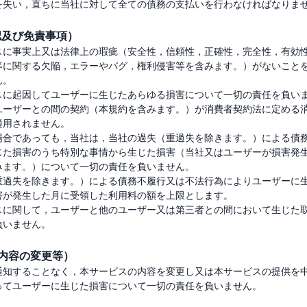
認及び免責事項）
スに事実上又は法律上の瑕疵（安全性，信頼性，正確性，完全性，有効
等に関する欠陥，エラーやバグ，権利侵害等を含みます。）がないこと
。

スに起因してユーザーに生じたあらゆる損害について一切の責任を負い
ユーザーとの間の契約（本規約を含みます。）が消費者契約法に定める
用されません。

場合であっても，当社は，当社の過失（重過失を除きます。）による債
じた損害のうち特別な事情から生じた損害（当社又はユーザーが損害発
ます。）について一切の責任を負いません。

重過失を除きます。）による債務不履行又は不法行為によりユーザーに
が発生した月に受領した利用料の額を上限とします。

スに関して，ユーザーと他のユーザー又は第三者との間において生じた
ス内容の変更等）
通知することなく，本サービスの内容を変更し又は本サービスの提供を