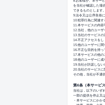
8.お客様が、本サ
を当社が確認した場
できるものとします。
9.法令又は公序良俗に
10.犯罪行為に関連す
11.本サービスの内
12.当社，他のユー
13.当社のサービス
14.不正アクセスを
15.他のユーザーに
16.不正な目的を持
17.本サービスの他
18.他のユーザーに成
19.当社が許諾しな
20.当社のサービス
第6条（本サービ
当社は，以下のいず
一部の提供を停止又は
・本サービスにかかる