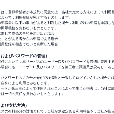
）
ては，登録希望者が本規約に同意の上，当社の定める方法によって利用
よって，利用登録が完了するものとします。

の申請者に以下の事由があると判断した場合，利用登録の申請を承認し
開示義務を負わないものとします。

際して虚偽の事項を届け出た場合

ことがある者からの申請である場合

Dおよびパスワードの管理）
任において，本サービスのユーザーID及びパスワードを適切に管理する
る場合にも，ユーザーID及びパスワードを第三者に譲渡又は貸与し，若


とパスワードの組み合わせが登録情報と一致してログインされた場合には
自身による利用とみなします。

スワードが第三者によって使用されたことによって生じた損害は，当社に
および支払方法）
ビスの有料部分の対価として，当社が別途定める利用料金を，当社が指