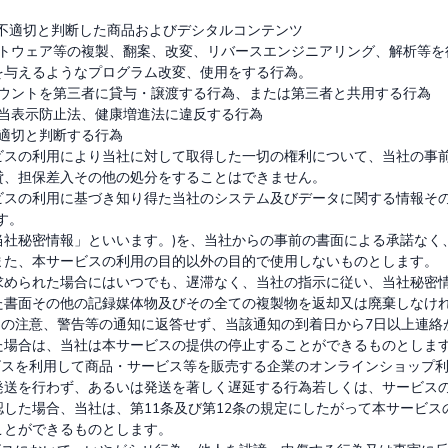
不適切と判断した商品およびデシタルコンテンツ

ソフトウェア等の複製、翻案、改変、リバースエンジニアリング、解析等
与えるようなプログラム改変、使用をする行為。

アカウントを第三者に貸与・譲渡する行為、または第三者と共用する行為

び不当表示防止法、健康増進法に違反する行為

不適切と判断する行為

ビスの利用により当社に対して取得した一切の権利について、当社の事
、担保差入その他の処分をすることはできません。

ビスの利用に基づき知り得た当社のシステム及びデータに関する情報そ
。

当社秘密情報」といいます。)を、当社からの事前の書面による承諾なく
また、本サービスの利用の目的以外の目的で使用しないものとします。

求められた場合にはいつでも、遅滞なく、当社の指示に従い、当社秘密
た書面その他の記録媒体物及びその全ての複製物を返却又は廃棄しなけれ
らの注意、警告等の通知に返答せず、当該通知の到着日から7日以上連絡
た場合は、当社は本サービスの提供の停止することができるものとします
ービスを利用して商品・サービス等を販売する企業のオンラインショップ
発送を行わず、あるいは発送を著しく遅延する行為若しくは、サービス
した場合、当社は、第11条及び第12条の規定にしたがって本サービス
とができるものとします。
