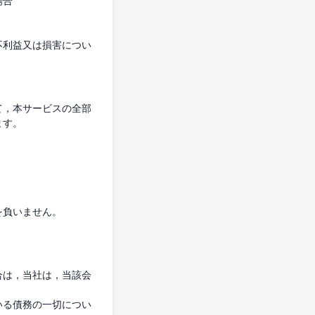
合

不利益又は損害につい
て，本サービスの全部
す。

合は，当社は，当該会
いる債務の一切につい