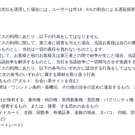
の支払を遅滞した場合には，ユーザーは年14．6％の割合による遅延損
）
スの利用にあたり，以下の行為をしてはなりません。

ビスの利用に関して、第三者に損害を与えた場合、当該お客様は自己の
るものとし、当社は一切の責任を負わないものとします。

関して、お客様と他のお客様又は第三者との間で紛争が生じた場合、当
当該紛争を解決するものとし、当社を当該紛争に一切関与させず免責する
ビスの利用にあたり、以下の各号のいずれかに該当する行為をしてはなり
いて次の各号のいずれかに属する商材を取り扱う行為

もの (アダルト、出会い系サイトを含む)

締法・ワシントン条約・薬機法、その他の法令の定めに違反するもの、
社が保有する、著作権・特許権・実用新案権・意匠権・パブリシティ権
侵害するもの、または、侵害　する恐れのあるもの

イドカード、古銭、回数券、有価証券、金銀の地金、タバコ、 印紙、切
)

ートレード)
