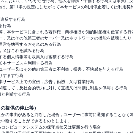
ービスにおいて、いやがらせ行為、他人を誹謗・中傷する行為又は事実に
合は、第11条の規定にしたがって本サービスの利用停止若しくは利用契


違反する行為

る行為

容等，本サービスに含まれる著作権，商標権ほか知的財産権を侵害する行為
ザー，又はその他第三者のサーバー又はネットワークの機能を破壊したり
の運営を妨害するおそれのある行為

し，又はこれを試みる行為

関する個人情報等を収集又は蓄積する行為

って本サービスを利用する行為

のユーザー又はその他の第三者に不利益，損害，不快感を与える行為

りすます行為

い本サービス上での宣伝，広告，勧誘，又は営業行為

に関連して，反社会的勢力に対して直接又は間接に利益を供与する行為

スの提供の停止等）
れかの事由があると判断した場合，ユーザーに事前に通知することなく
中断することができるものとします。

コンピュータシステムの保守点検又は更新を行う場合
