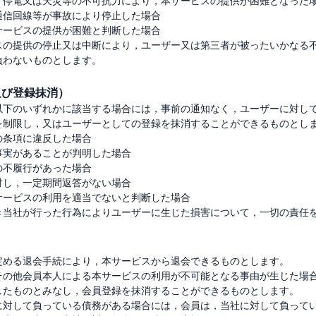
，停電又は天災等の不可抗力により，本サービスの提供が困難となった場
信回線等が事故により停止した場合

ービスの提供が困難と判断した場合

スの提供の停止又は中断により，ユーザー又は第三者が被ったいかなる
及び登録抹消）
以下のいずれかに該当する場合には，事前の通知なく，ユーザーに対し
を制限し，又はユーザーとしての登録を抹消することができるものとしま
条項に違反した場合

実があることが判明した場合

不履行があった場合

し，一定期間返答がない場合

ービスの利用を適当でないと判断した場合

定める退会手続により，本サービスから退会できるものとします。

その他会員本人による本サービスの利用が不可能となる事由が生じた場
したものとみなし，会員登録を抹消することができるものとします。

に対して負っている債務がある場合には，会員は，当社に対して負って