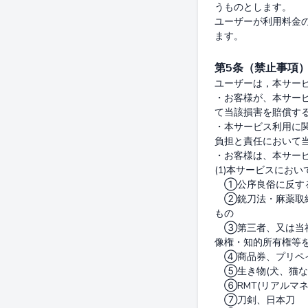
うものとします。

ユーザーが利用料金
第5条（禁止事項
ユーザーは，本サービ
・お客様が、本サー
て当該損害を賠償す
・本サービス利用に
負担と責任において
・お客様は、本サー
(1)本サービスにお
　①公序良俗に反する
　②銃刀法・麻薬取
もの

　③第三者、又は当
像権・知的所有権等を
　④商品券、プリペ
　⑤生き物(犬、猫など
　⑥RMT(リアルマネ
　⑦刀剣、日本刀
