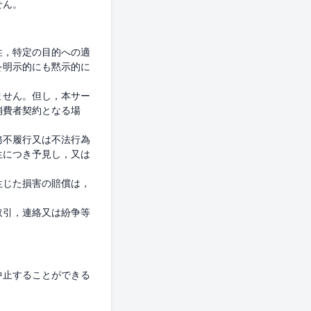
性，特定の目的への適
を明示的にも黙示的に
ません。但し，本サー
消費者契約となる場
務不履行又は不法行為
生につき予見し，又は
生じた損害の賠償は，
取引，連絡又は紛争等
中止することができる