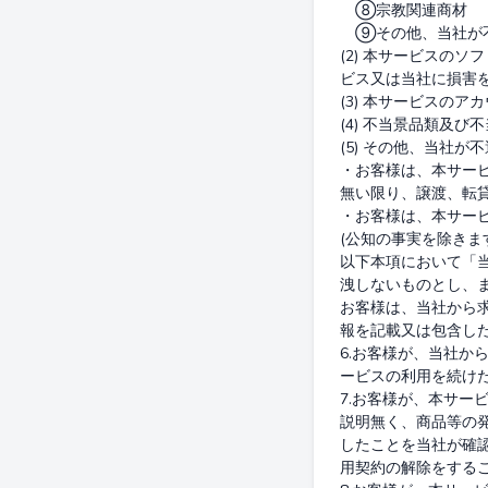
　⑧宗教関連商材

　⑨その他、当社が
(2) 本サービスの
ビス又は当社に損害を
(3) 本サービスの
(4) 不当景品類及
(5) その他、当社が
・お客様は、本サー
無い限り、譲渡、転貸
・お客様は、本サー
(公知の事実を除きます
以下本項において「
洩しないものとし、
お客様は、当社から
報を記載又は包含し
6.お客様が、当社か
ービスの利用を続け
7.お客様が、本サ
説明無く、商品等の
したことを当社が確認
用契約の解除をするこ